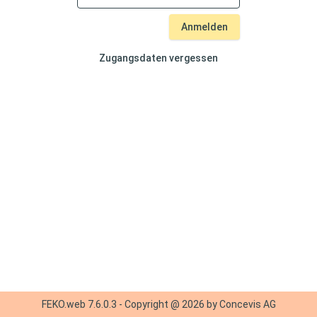
Anmelden
Zugangsdaten vergessen
FEKO.web
7.6.0.3
- Copyright @
2026
by Concevis AG